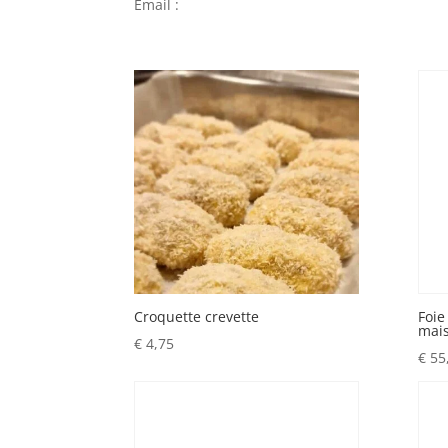
Email :
Croquette crevette
Foie
mai
€
4,75
€
55