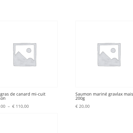
 gras de canard mi-cuit
Saumon mariné gravlax mai
son
200g
Plage
,00
–
€
110,00
€
20,00
de
prix :
€ 55,00