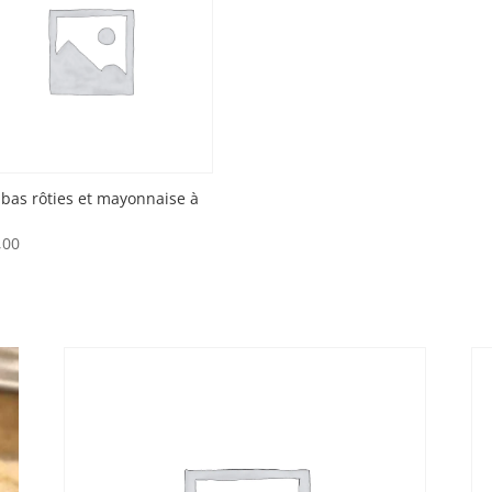
à
€ 110,00
as rôties et mayonnaise à
,00