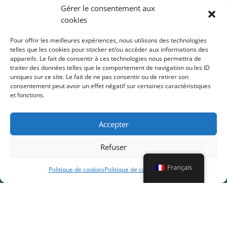
Gérer le consentement aux
cookies
Traiteur
Vos évènements sur mesure
Pour offrir les meilleures expériences, nous utilisons des technologies
telles que les cookies pour stocker et/ou accéder aux informations des
Épicerie
Cours de cuisine
Thermomix
appareils. Le fait de consentir à ces technologies nous permettra de
Mon compte
traiter des données telles que le comportement de navigation ou les ID
uniques sur ce site. Le fait de ne pas consentir ou de retirer son
consentement peut avoir un effet négatif sur certaines caractéristiques
Conditions générales de vente
et fonctions.
Politique de cookies (UE)
Accepter
Table d’Amélie
Refuser
Drogenberg 55A
3090 Overijse, Belgique
Français
Politique de cookies
Politique de confidentialité
TVA BE0766.607.232
ING BE35 3632 0999 5037


k