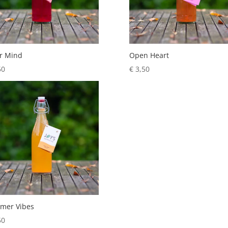
r Mind
Open Heart
50
€
3,50
mer Vibes
50