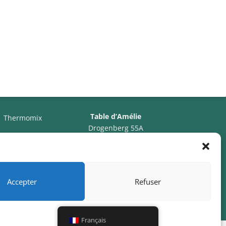
Table d’Amélie
Thermomix
Drogenberg 55A
3090 Overijse, Belgique
TVA BE0766.607.232
ING BE35 3632 0999
5037
Accepter
Refuser


k
Français