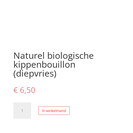
Naturel biologische
kippenbouillon
(diepvries)
€
6,50
Bouillon
In winkelmand
de
poule
bio
nature