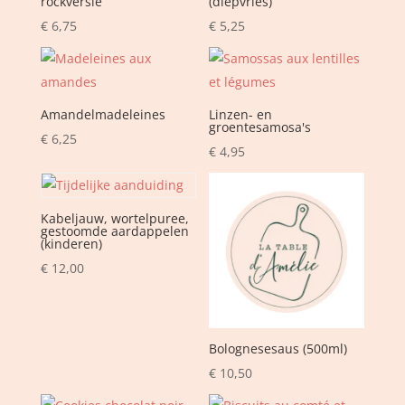
rockversie
(diepvries)
€
6,75
€
5,25
Amandelmadeleines
Linzen- en
groentesamosa's
€
6,25
€
4,95
Kabeljauw, wortelpuree,
gestoomde aardappelen
(kinderen)
€
12,00
Bolognesesaus (500ml)
€
10,50