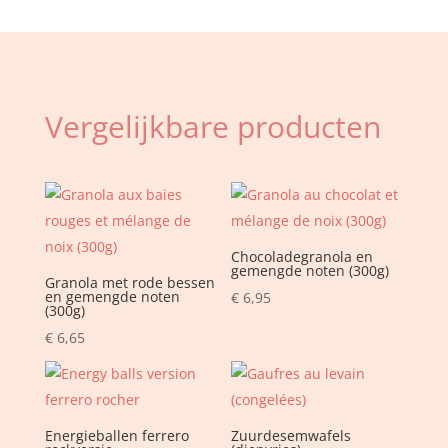
(congelé)
aantal
Vergelijkbare producten
Chocoladegranola en
gemengde noten (300g)
Granola met rode bessen
en gemengde noten
€
6,95
(300g)
€
6,65
Energieballen ferrero
Zuurdesemwafels