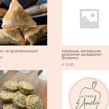
en- en groentesamosa's
Kabeljauw, wortelpuree,
gestoomde aardappelen
95
(kinderen)
€
12,00