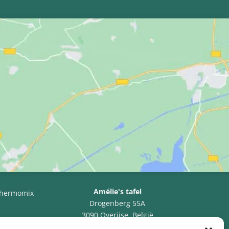
Amélie's tafel
hermomix
Drogenberg 55A
3090 Overijse, België
BTW BE0766.607.232