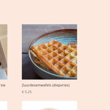
rsie
Zuurdesemwafels (diepvries)
€
5,25