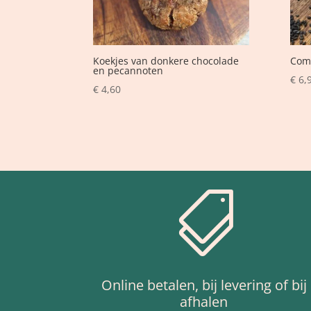
Koekjes van donkere chocolade
Com
en pecannoten
€
6,
€
4,60

Online betalen, bij levering of bij
afhalen