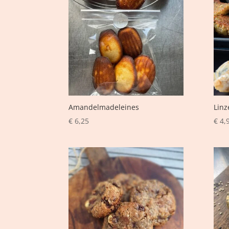
Amandelmadeleines
Linz
€
6,25
€
4,