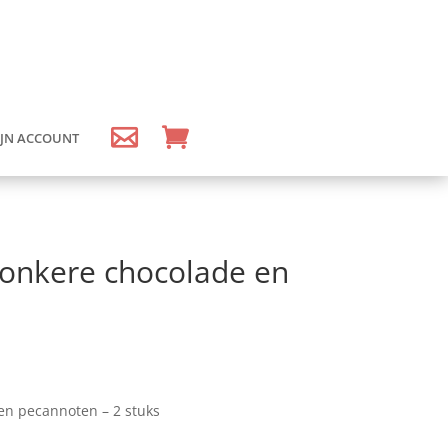
JN ACCOUNT
donkere chocolade en
en pecannoten – 2 stuks