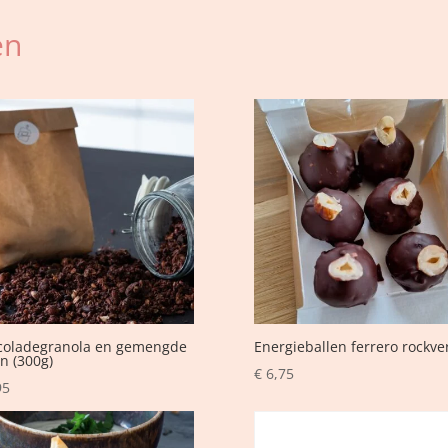
en
coladegranola en gemengde
Energieballen ferrero rockve
n (300g)
€
6,75
95