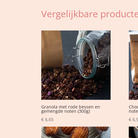
Vergelijkbare product
Granola met rode bessen en
Cho
gemengde noten (300g)
note
€
6,65
€
6,