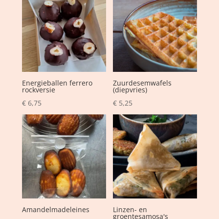
Energieballen ferrero
Zuurdesemwafels
rockversie
(diepvries)
€
6,75
€
5,25
Amandelmadeleines
Linzen- en
groentesamosa's