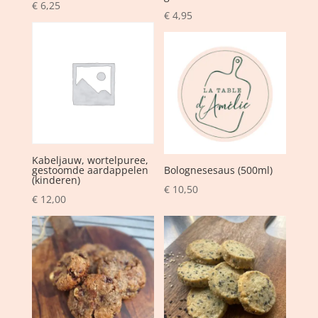
€
6,25
€
4,95
Kabeljauw, wortelpuree,
gestoomde aardappelen
Bolognesesaus (500ml)
(kinderen)
€
10,50
€
12,00