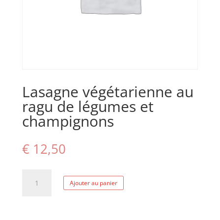
Lasagne végétarienne au
ragu de légumes et
champignons
€
12,50
quantité
Ajouter au panier
de
Lasagne
végétarienne
au