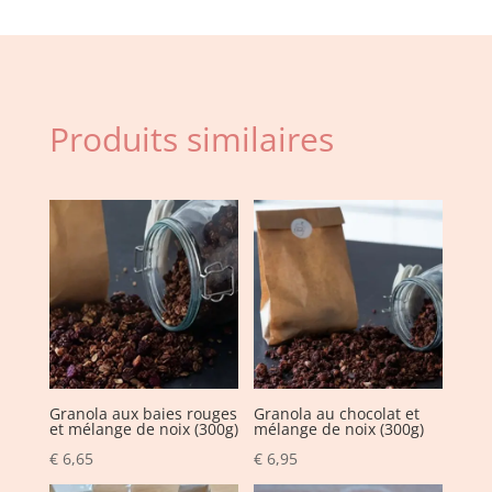
ragu
de
légumes
et
champignons
Produits similaires
Granola aux baies rouges
Granola au chocolat et
et mélange de noix (300g)
mélange de noix (300g)
€
6,65
€
6,95