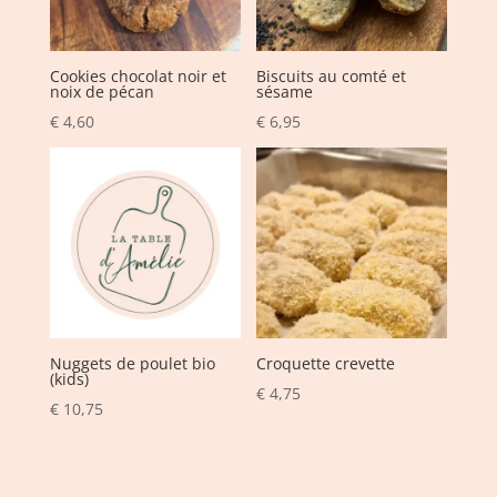
Cookies chocolat noir et
Biscuits au comté et
noix de pécan
sésame
€
4,60
€
6,95
Nuggets de poulet bio
Croquette crevette
(kids)
€
4,75
€
10,75