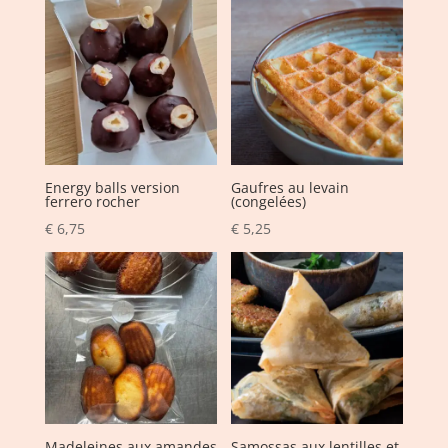
Energy balls version
Gaufres au levain
ferrero rocher
(congelées)
€
6,75
€
5,25
Madeleines aux amandes
Samossas aux lentilles et