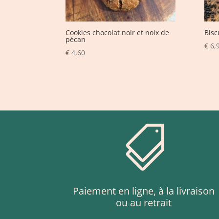
Cookies chocolat noir et noix de
Bisc
pécan
€
6,
€
4,60

Paiement en ligne, à la livraison
ou au retrait