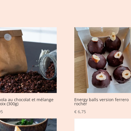
ola au chocolat et mélange
Energy balls version ferrero
oix (300g)
rocher
95
€
6,75