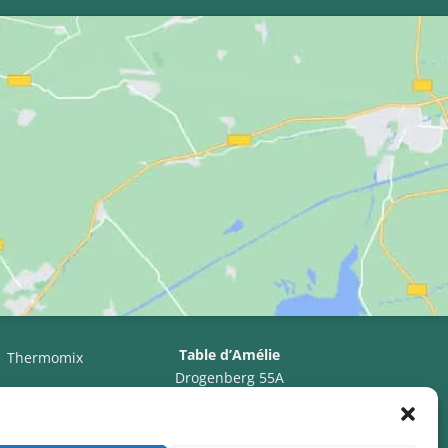
Table d’Amélie
Thermomix
Drogenberg 55A
3090 Overijse, Belgique
TVA BE0766.607.232
ING BE35 3632 0999