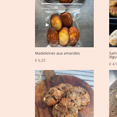
Madeleines aux amandes
Samo
lég
€
6,25
€
4,