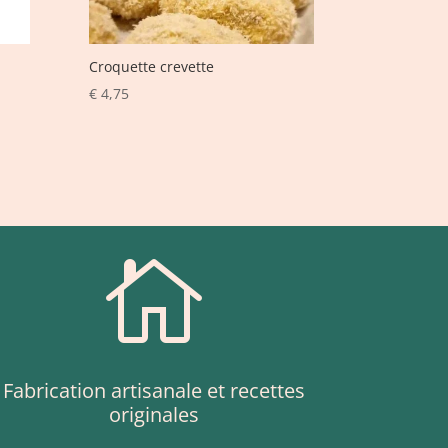
Croquette crevette
€
4,75

Fabrication artisanale et recettes
originales