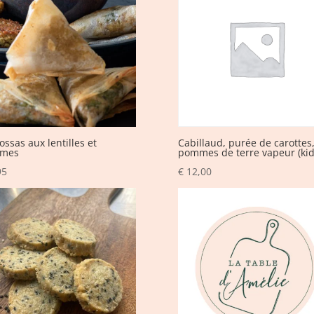
ssas aux lentilles et
Cabillaud, purée de carottes
umes
pommes de terre vapeur (kid
95
€
12,00