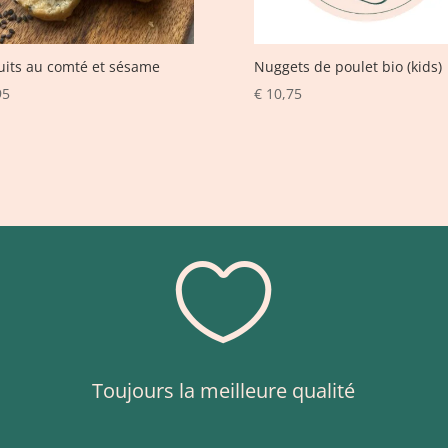
uits au comté et sésame
Nuggets de poulet bio (kids)
95
€
10,75

Toujours la meilleure qualité