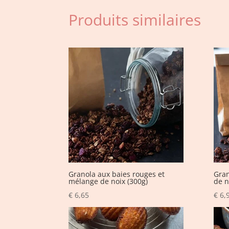
Produits similaires
Granola aux baies rouges et
Gran
mélange de noix (300g)
de n
€
6,65
€
6,