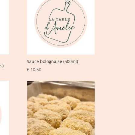
,
Sauce bolognaise (500ml)
s)
€
10,50