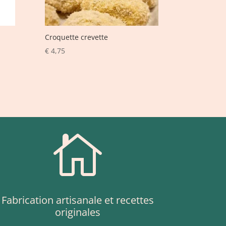
Croquette crevette
€
4,75

Fabrication artisanale et recettes
originales