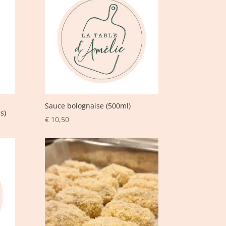
,
Sauce bolognaise (500ml)
s)
€
10,50