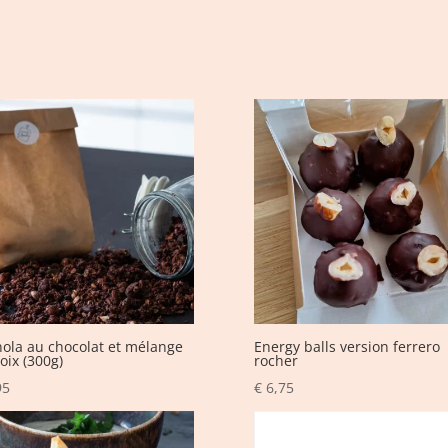
ola au chocolat et mélange
Energy balls version ferrero
oix (300g)
rocher
95
€
6,75