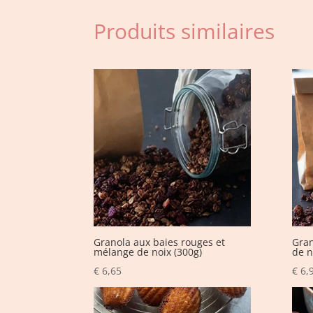
Produits similaires
Granola aux baies rouges et
Gran
mélange de noix (300g)
de n
€
6,65
€
6,