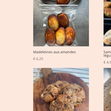
Madeleines aux amandes
Samo
lég
€
6,25
€
4,