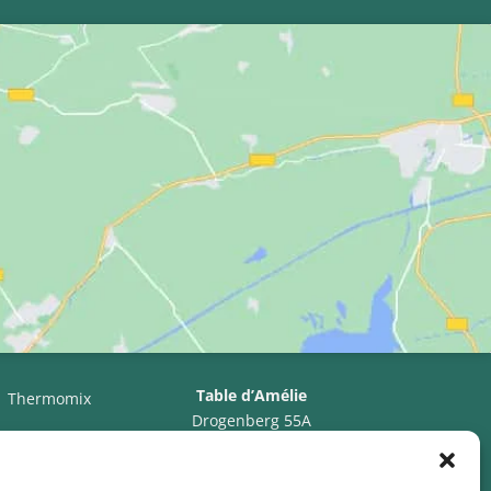
Table d’Amélie
Thermomix
Drogenberg 55A
3090 Overijse, Belgique
TVA BE0766.607.232