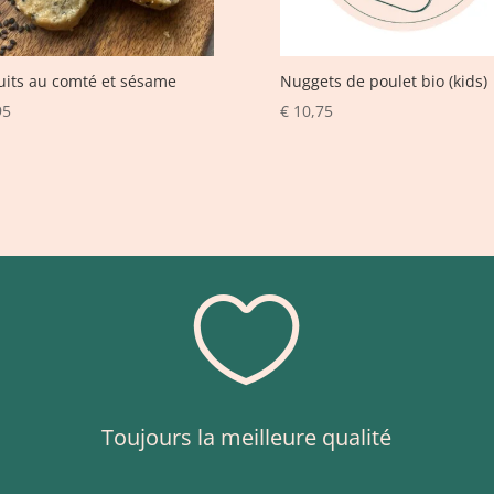
uits au comté et sésame
Nuggets de poulet bio (kids)
95
€
10,75

Toujours la meilleure qualité