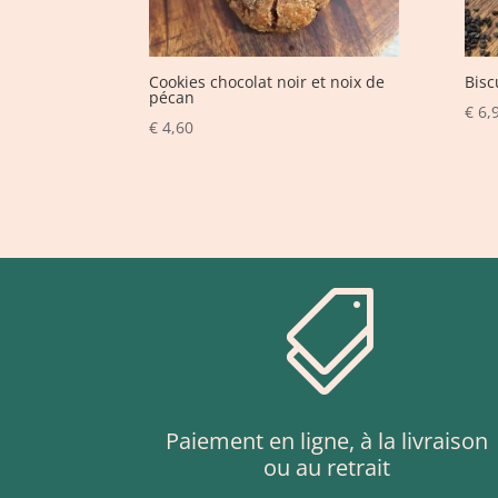
Cookies chocolat noir et noix de
Bisc
pécan
€
6,
€
4,60

Paiement en ligne, à la livraison
ou au retrait