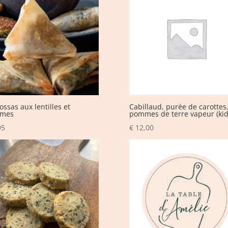
ssas aux lentilles et
Cabillaud, purée de carottes
umes
pommes de terre vapeur (kid
95
€
12,00