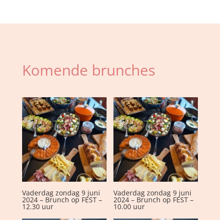
9
juin
2024
-
Brunch
chez
Komende brunches
FEST
-
Créneau
de
12h30
aantal
Vaderdag zondag 9 juni
Vaderdag zondag 9 juni
2024 – Brunch op FEST –
2024 – Brunch op FEST –
12.30 uur
10.00 uur