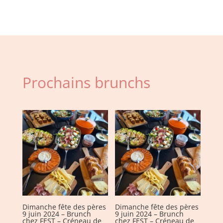
fête
des
pères
9
juin
2024
-
Prochains brunchs
Brunch
chez
FEST
-
Créneau
de
12h30
Dimanche fête des pères
Dimanche fête des pères
9 juin 2024 – Brunch
9 juin 2024 – Brunch
chez FEST – Créneau de
chez FEST – Créneau de