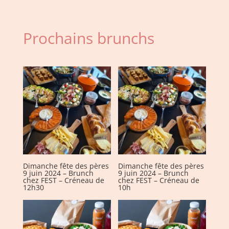
juin
2024
-
Prochains brunchs
Brunch
chez
FEST
-
Créneau
de
12h30
Dimanche fête des pères
Dimanche fête des pères
9 juin 2024 – Brunch
9 juin 2024 – Brunch
chez FEST – Créneau de
chez FEST – Créneau de
12h30
10h