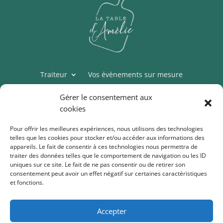
Traiteur
Vos évènements sur mesure
Épicerie
Cours de cuisine
Thermomix
Gérer le consentement aux
Mon compte
cookies
Conditions générales de vente
Pour offrir les meilleures expériences, nous utilisons des technologies
telles que les cookies pour stocker et/ou accéder aux informations des
Politique de cookies (UE)
appareils. Le fait de consentir à ces technologies nous permettra de
traiter des données telles que le comportement de navigation ou les ID
uniques sur ce site. Le fait de ne pas consentir ou de retirer son
consentement peut avoir un effet négatif sur certaines caractéristiques
Table d’Amélie
et fonctions.
Drogenberg 55A
3090 Overijse, Belgique
TVA BE0766.607.232
Accepter
ING BE35 3632 0999 5037