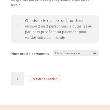
locale

Choisissez le nombre de brunch (en
version 2 ou 3 personnes), ajoutez les au
panier et procéder au paiement pour
valider votre commande
Nombre de personnes
quantité
Ajouter au panier
de
Dimanche
fête
des
pères
9