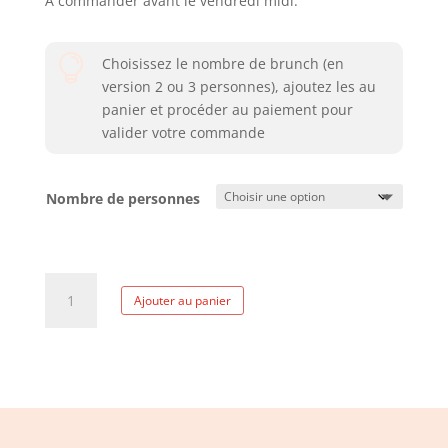
À commander avant le vendredi midi.

Choisissez le nombre de brunch (en
version 2 ou 3 personnes), ajoutez les au
panier et procéder au paiement pour
valider votre commande
Nombre de personnes
quantité
Ajouter au panier
de
Dimanche
fête
des
pères
9
juin