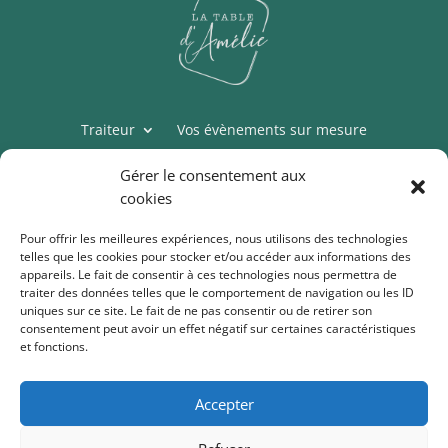
Traiteur
Vos évènements sur mesure
Épicerie
Cours de cuisine
Thermomix
Gérer le consentement aux
Mon compte
cookies
Conditions générales de vente
Pour offrir les meilleures expériences, nous utilisons des technologies
telles que les cookies pour stocker et/ou accéder aux informations des
Politique de cookies (UE)
appareils. Le fait de consentir à ces technologies nous permettra de
traiter des données telles que le comportement de navigation ou les ID
uniques sur ce site. Le fait de ne pas consentir ou de retirer son
consentement peut avoir un effet négatif sur certaines caractéristiques
Table d’Amélie
et fonctions.
Drogenberg 55A
3090 Overijse, Belgique
TVA BE0766.607.232
Accepter
ING BE35 3632 0999 5037