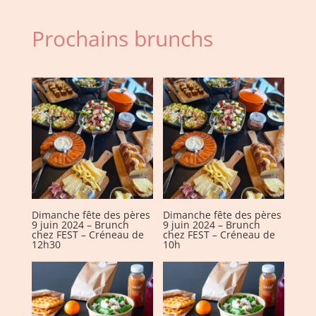
2024
-
Prochains brunchs
Brunch
chez
FEST
-
Créneau
de
12h30
Dimanche fête des pères
Dimanche fête des pères
9 juin 2024 – Brunch
9 juin 2024 – Brunch
chez FEST – Créneau de
chez FEST – Créneau de
12h30
10h