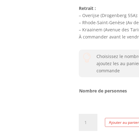
Retrait :
– Overijse (Drogenberg 55A):
– Rhode-Saint-Genèse (Av des
– Kraainem (Avenue des Tarin
À commander avant le vendredi

Choisissez le nombr
ajoutez les au panie
commande
Nombre de personnes
quantité
Ajouter au panier
de
Dimanche
fête